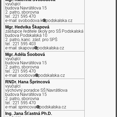
vyučujicí
budova Navrátilova 15
2. patro, sborovna
tel.: 221 595 470
e-mail: svobodova.k
podskalska.cz
Mgr. Hedvika Škapová
zástupce ředitele školy pro SŠ Podskalská
budova Podskalská 10
2. patro, kanc. zást. pro SPŠ
tel.: 221 595 403
e-mail: skapova
podskalska.cz
Mgr. Adéla Šoobová
vyučující
budova Navrátilova 15
2. patro, sborovna
tel.: 221 595 470
e-mail: soobova
podskalska.cz
RNDr. Hana Šprincová
vyučující
výchovný poradce SŠ Navrátilova
budova Navrátilova 15
2. patro, sborovna
tel.: 221 595 470
e-mail: sprincova
podskalska.cz
Ing. Jana Šťastná Ph.D.