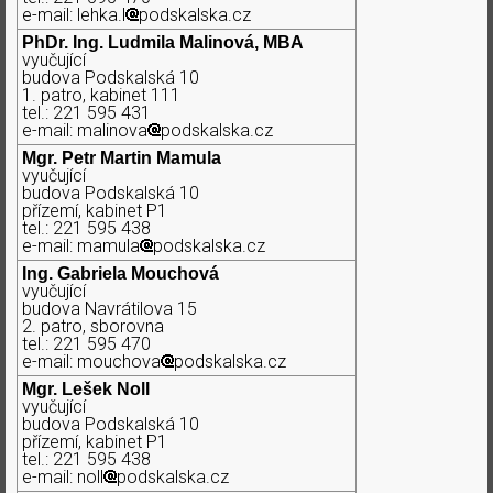
e-mail: lehka.l
podskalska.cz
PhDr. Ing. Ludmila Malinová, MBA
vyučující
budova Podskalská 10
1. patro, kabinet 111
tel.: 221 595 431
e-mail: malinova
podskalska.cz
Mgr. Petr Martin Mamula
vyučující
budova Podskalská 10
přízemí, kabinet P1
tel.: 221 595 438
e-mail: mamula
podskalska.cz
Ing. Gabriela Mouchová
vyučující
budova Navrátilova 15
2. patro, sborovna
tel.: 221 595 470
e-mail: mouchova
podskalska.cz
Mgr. Lešek Noll
vyučující
budova Podskalská 10
přízemí, kabinet P1
tel.: 221 595 438
e-mail: noll
podskalska.cz