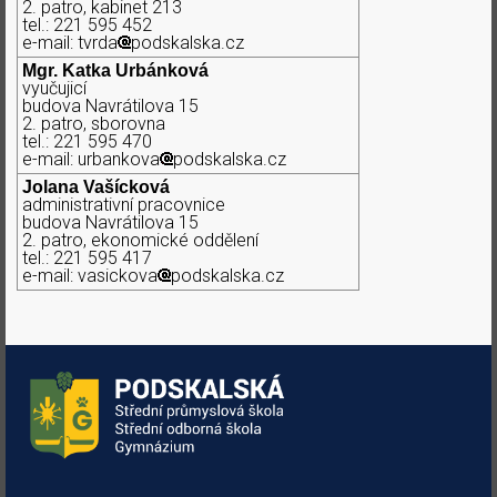
2. patro, kabinet 213
tel.: 221 595 452
e-mail: tvrda
podskalska.cz
Mgr. Katka Urbánková
vyučujicí
budova Navrátilova 15
2. patro, sborovna
tel.: 221 595 470
e-mail: urbankova
podskalska.cz
Jolana Vašícková
administrativní pracovnice
budova Navrátilova 15
2. patro, ekonomické oddělení
tel.: 221 595 417
e-mail: vasickova
podskalska.cz