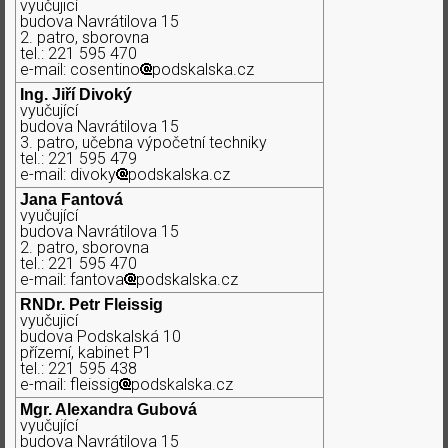
vyučujicí
budova Navrátilova 15
2. patro, sborovna
tel.: 221 595 470
e-mail: cosentino
podskalska.cz
Ing. Jiří Divoký
vyučující
budova Navrátilova 15
3. patro, učebna výpočetní techniky
tel.: 221 595 479
e-mail: divoky
podskalska.cz
Jana Fantová
vyučující
budova Navrátilova 15
2. patro, sborovna
tel.: 221 595 470
e-mail: fantova
podskalska.cz
RNDr. Petr Fleissig
vyučujicí
budova Podskalská 10
přízemí, kabinet P1
tel.: 221 595 438
e-mail: fleissig
podskalska.cz
Mgr. Alexandra Gubová
vyučující
budova Navrátilova 15