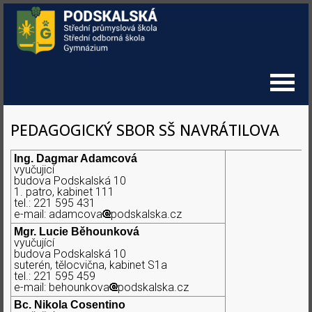
PEDAGOGICKÝ SBOR SŠ NAVRÁTILOVA
Ing. Dagmar Adamcová
vyučujicí
budova Podskalská 10
1. patro, kabinet 111
tel.: 221 595 431
e-mail: adamcova
podskalska.cz
Mgr. Lucie Běhounková
vyučující
budova Podskalská 10
suterén, tělocvična, kabinet S1a
tel.: 221 595 459
e-mail: behounkova
podskalska.cz
Bc. Nikola Cosentino