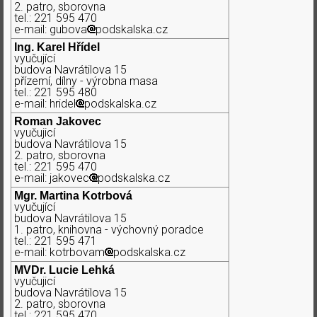
2. patro, sborovna
tel.: 221 595 470
e-mail: gubova
podskalska.cz
Ing. Karel Hřídel
vyučující
budova Navrátilova 15
přízemí, dílny - výrobna masa
tel.: 221 595 480
e-mail: hridel
podskalska.cz
Roman Jakovec
vyučujicí
budova Navrátilova 15
2. patro, sborovna
tel.: 221 595 470
e-mail: jakovec
podskalska.cz
Mgr. Martina Kotrbová
vyučující
budova Navrátilova 15
1. patro, knihovna - výchovný poradce
tel.: 221 595 471
e-mail: kotrbovam
podskalska.cz
MVDr. Lucie Lehká
vyučujicí
budova Navrátilova 15
2. patro, sborovna
tel.: 221 595 470