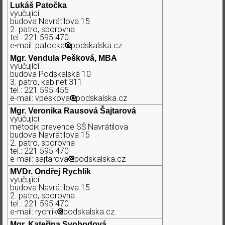
Lukáš Patočka
vyučujicí
budova Navrátilova 15
2. patro, sborovna
tel.: 221 595 470
e-mail: patocka
podskalska.cz
Mgr. Vendula Pešková, MBA
vyučující
budova Podskalská 10
3. patro, kabinet 311
tel.: 221 595 455
e-mail: vpeskova
podskalska.cz
Mgr. Veronika Rausová Šajtarová
vyučující
metodik prevence SŠ Navrátilova
budova Navrátilova 15
2. patro, sborovna
tel.: 221 595 470
e-mail: sajtarova
podskalska.cz
MVDr. Ondřej Rychlík
vyučující
budova Navrátilova 15
2. patro, sborovna
tel.: 221 595 470
e-mail: rychlik
podskalska.cz
Mgr. Kateřina Svobodová