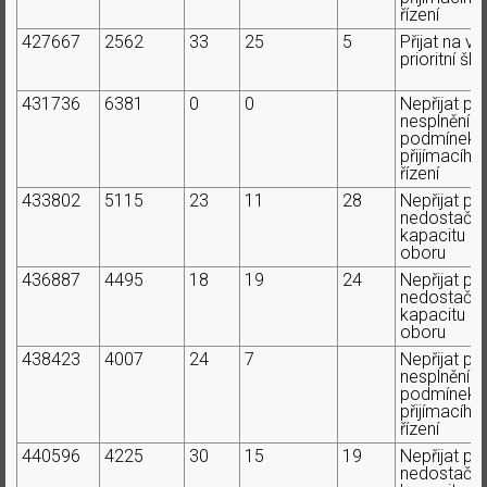
řízení
427667
2562
33
25
5
Přijat na ví
prioritní ško
431736
6381
0
0
Nepřijat pr
nesplnění
podmínek
přijímacího
řízení
433802
5115
23
11
28
Nepřijat pr
nedostačují
kapacitu
oboru
436887
4495
18
19
24
Nepřijat pr
nedostačují
kapacitu
oboru
438423
4007
24
7
Nepřijat pr
nesplnění
podmínek
přijímacího
řízení
440596
4225
30
15
19
Nepřijat pr
nedostačují