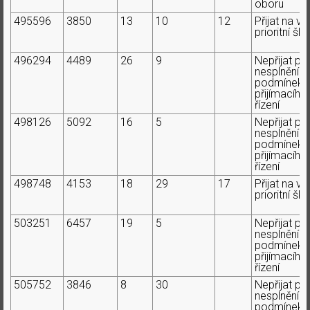
oboru
495596
3850
13
10
12
Přijat na ví
prioritní ško
496294
4489
26
9
Nepřijat pr
nesplnění
podmínek
přijímacího
řízení
498126
5092
16
5
Nepřijat pr
nesplnění
podmínek
přijímacího
řízení
498748
4153
18
29
17
Přijat na ví
prioritní ško
503251
6457
19
5
Nepřijat pr
nesplnění
podmínek
přijímacího
řízení
505752
3846
8
30
Nepřijat pr
nesplnění
podmínek