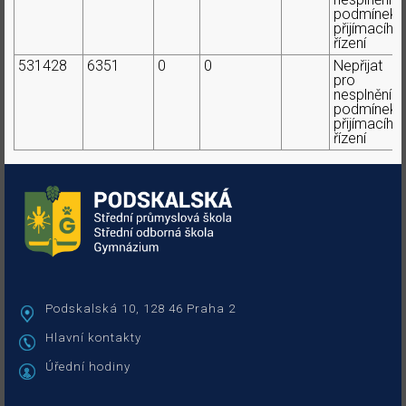
podmínek
přijímacího
řízení
531428
6351
0
0
Nepřijat
pro
nesplnění
podmínek
přijímacího
řízení
Podskalská 10, 128 46 Praha 2
Hlavní kontakty
Úřední hodiny