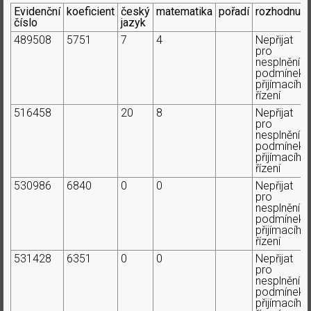
Evidenční
koeficient
český
matematika
pořadí
rozhodnutí
číslo
jazyk
489508
5751
7
4
Nepřijat
pro
nesplnění
podmínek
přijímacího
řízení
516458
20
8
Nepřijat
pro
nesplnění
podmínek
přijímacího
řízení
530986
6840
0
0
Nepřijat
pro
nesplnění
podmínek
přijímacího
řízení
531428
6351
0
0
Nepřijat
pro
nesplnění
podmínek
přijímacího