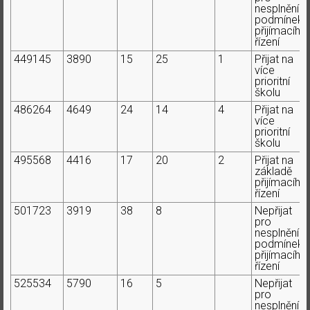
nesplnění
podmínek
přijímacího
řízení
449145
3890
15
25
1
Přijat na
více
prioritní
školu
486264
4649
24
14
4
Přijat na
více
prioritní
školu
495568
4416
17
20
2
Přijat na
základě
přijímacího
řízení
501723
3919
38
8
Nepřijat
pro
nesplnění
podmínek
přijímacího
řízení
525534
5790
16
5
Nepřijat
pro
nesplnění