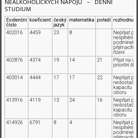
NEALKOHOLICKÝCH NÁPOJŮ – DENNÍ
STUDIUM
Evidenční
koeficient
český
matematika
pořadí
rozhodnutí
číslo
jazyk
402016
4459
23
8
Nepřijat pr
nesplnění
podmínek
přijímacího
řízení
402876
4374
19
14
21
Přijat na ví
prioritní ško
403014
4444
17
17
22
Nepřijat pr
nedostačují
kapacitu
oboru
413916
4119
13
24
16
Nepřijat pr
nedostačují
kapacitu
oboru
414926
6791
8
4
Nepřijat pr
nesplnění
podmínek
přijímacího