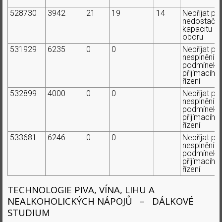
528730
3942
21
19
14
Nepřijat pr
nedostačují
kapacitu
oboru
531929
6235
0
0
Nepřijat pr
nesplnění
podmínek
přijímacího
řízení
532899
4000
0
0
Nepřijat pr
nesplnění
podmínek
přijímacího
řízení
533681
6246
0
0
Nepřijat pr
nesplnění
podmínek
přijímacího
řízení
TECHNOLOGIE PIVA, VÍNA, LIHU A
NEALKOHOLICKÝCH NÁPOJŮ – DÁLKOVÉ
STUDIUM