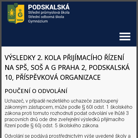
VÝSLEDKY 2. KOLA PŘIJÍMACÍHO ŘÍZENÍ
NA SPŠ, SOŠ A G PRAHA 2, PODSKALSKÁ
10, PŘÍSPĚVKOVÁ ORGANIZACE
POUČENÍ O ODVOLÁNÍ
Uchazeč, v případě nezletilého uchazeče zastoupený
zákonným zástupcem, může podle § 60l odst. 1 školského
zákona proti tomuto rozhodnutí podat odvolání ve lhůtě 3
pracovních dnů ode dne zveřejnění výsledků přijímacího
řízení podle § 60j odst. 5 školského zákona.
Odvolání se podává prostřednictvím výše uvedené školy a