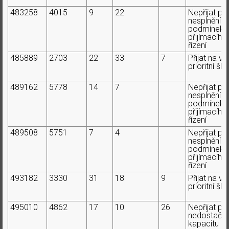
483258
4015
9
22
Nepřijat pr
nesplnění
podmínek
přijímacího
řízení
485889
2703
22
33
7
Přijat na ví
prioritní ško
489162
5778
14
7
Nepřijat pr
nesplnění
podmínek
přijímacího
řízení
489508
5751
7
4
Nepřijat pr
nesplnění
podmínek
přijímacího
řízení
493182
3330
31
18
9
Přijat na ví
prioritní ško
495010
4862
17
10
26
Nepřijat pr
nedostačují
kapacitu