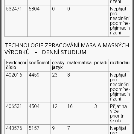
řízení
532471
5804
0
0
Nepřijat
pro
nesplnění
podmínek
přijímacího
řízení
TECHNOLOGIE ZPRACOVÁNÍ MASA A MASNÝCH
VÝROBKŮ – DENNÍ STUDIUM
Evidenční
koeficient
český
matematika
pořadí
rozhodnutí
číslo
jazyk
402016
4459
23
8
Nepřijat
pro
nesplnění
podmínek
přijímacího
řízení
406531
4504
12
16
3
Přijat na
více
prioritní
školu
443576
5157
9
7
Nepřijat
pro