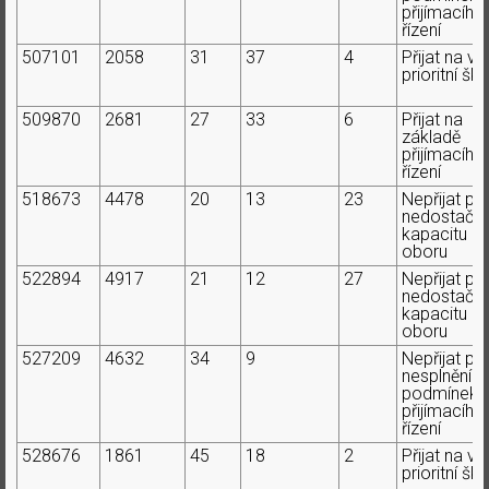
přijímacího
řízení
507101
2058
31
37
4
Přijat na ví
prioritní ško
509870
2681
27
33
6
Přijat na
základě
přijímacího
řízení
518673
4478
20
13
23
Nepřijat pr
nedostačují
kapacitu
oboru
522894
4917
21
12
27
Nepřijat pr
nedostačují
kapacitu
oboru
527209
4632
34
9
Nepřijat pr
nesplnění
podmínek
přijímacího
řízení
528676
1861
45
18
2
Přijat na ví
prioritní ško