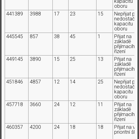
kapacitu
oboru
441389
3988
17
23
15
Nepřijat pr
nedostačují
kapacitu
oboru
445545
857
38
45
1
Přijat na
základě
přijímacího
řízení
449145
3890
15
25
13
Přijat na
základě
přijímacího
řízení
451846
4857
12
14
25
Nepřijat pr
nedostačují
kapacitu
oboru
457718
3660
24
12
11
Přijat na
základě
přijímacího
řízení
460357
4200
24
18
18
Přijat na ví
prioritní ško