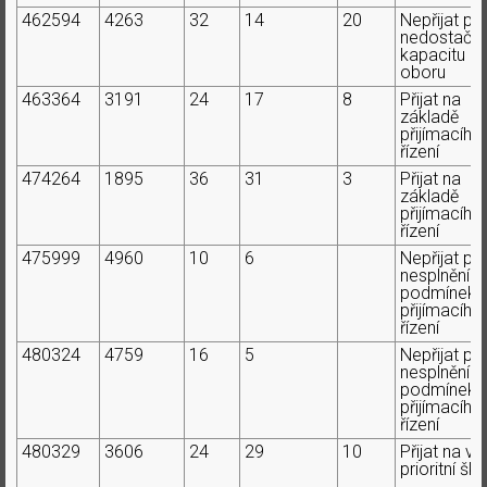
462594
4263
32
14
20
Nepřijat pr
nedostačují
kapacitu
oboru
463364
3191
24
17
8
Přijat na
základě
přijímacího
řízení
474264
1895
36
31
3
Přijat na
základě
přijímacího
řízení
475999
4960
10
6
Nepřijat pr
nesplnění
podmínek
přijímacího
řízení
480324
4759
16
5
Nepřijat pr
nesplnění
podmínek
přijímacího
řízení
480329
3606
24
29
10
Přijat na ví
prioritní ško