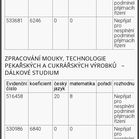
podmínek
přijímacího
řízení
533681
6246
0
0
Nepřijat
pro
nesplnění
podmínek
přijímacího
řízení
ZPRACOVÁNÍ MOUKY, TECHNOLOGIE
PEKAŘSKÝCH A CUKRÁŘSKÝCH VÝROBKŮ –
DÁLKOVÉ STUDIUM
Evidenční
koeficient
český
matematika
pořadí
rozhodnutí
číslo
jazyk
516458
20
8
Nepřijat
pro
nesplnění
podmínek
přijímacího
řízení
530986
6840
0
0
Nepřijat
pro
nesplnění