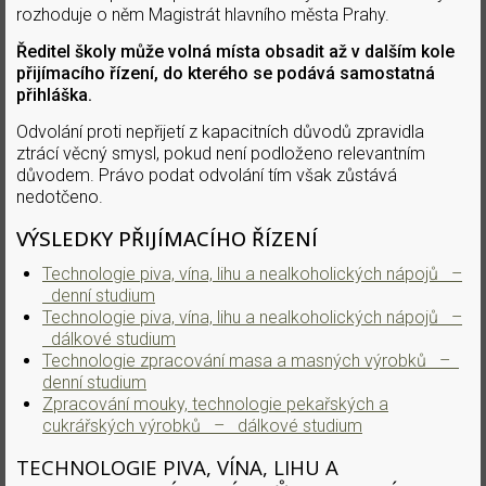
rozhoduje o něm Magistrát hlavního města Prahy.
Ředitel školy může volná místa obsadit až v dalším kole
přijímacího řízení, do kterého se podává samostatná
přihláška.
Odvolání proti nepřijetí z kapacitních důvodů zpravidla
ztrácí věcný smysl, pokud není podloženo relevantním
důvodem. Právo podat odvolání tím však zůstává
nedotčeno.
VÝSLEDKY PŘIJÍMACÍHO ŘÍZENÍ
Technologie piva, vína, lihu a nealkoholických nápojů –
denní studium
Technologie piva, vína, lihu a nealkoholických nápojů –
dálkové studium
Technologie zpracování masa a masných výrobků –
denní studium
Zpracování mouky, technologie pekařských a
cukrářských výrobků – dálkové studium
TECHNOLOGIE PIVA, VÍNA, LIHU A