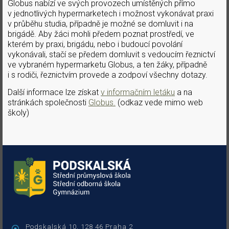
Globus nabízí ve svých provozech umístěných přímo
v jednotlivých hypermarketech i možnost vykonávat praxi
v průběhu studia, případně je možné se domluvit i na
brigádě. Aby žáci mohli předem poznat prostředí, ve
kterém by praxi, brigádu, nebo i budoucí povolání
vykonávali, stačí se předem domluvit s vedoucím řeznictví
ve vybraném hypermarketu Globus, a ten žáky, případně
i s rodiči, řeznictvím provede a zodpoví všechny dotazy.
Další informace lze získat
v informačním letáku
a na
stránkách společnosti
Globus.
(odkaz vede mimo web
školy)
Podskalská 10, 128 46 Praha 2