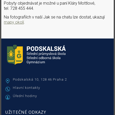
Pobyty objednávat je možné u paní Kláry Mottlové,
tel. 728 455 444.
Na fotografiích v naší Jak se na chatu lze dostat, ukazují
mapy okolí
.
Podskalská 10, 128 46 Praha 2
Hlavní kontakty
Úřední hodiny
UŽITEČNÉ ODKAZY