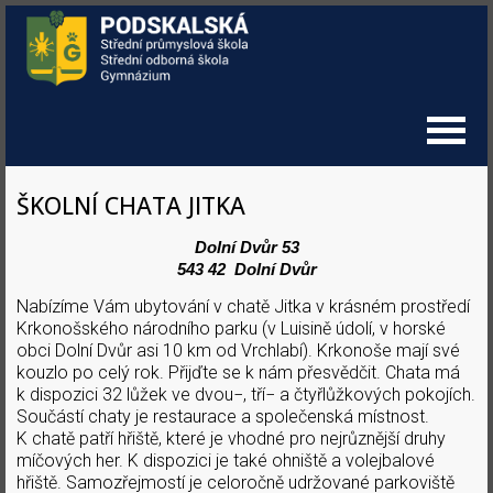
ŠKOLNÍ CHATA JITKA
Dolní Dvůr 53
543 42 Dolní Dvůr
Nabízíme Vám ubytování v chatě Jitka v krásném prostředí
Krkonošského národního parku (v Luisině údolí, v horské
obci Dolní Dvůr asi 10 km od Vrchlabí). Krkonoše mají své
kouzlo po celý rok. Přijďte se k nám přesvědčit. Chata má
k dispozici 32 lůžek ve dvou−, tří− a čtyřlůžkových pokojích.
Součástí chaty je restaurace a společenská místnost.
K chatě patří hřiště, které je vhodné pro nejrůznější druhy
míčových her. K dispozici je také ohniště a volejbalové
hřiště. Samozřejmostí je celoročně udržované parkoviště