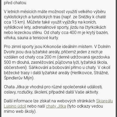
před chatou.
V letních měsících máte možnost využití velkého výběru
cyklistických a turistických tras (např. ze Sněžky k chatě
cca 15 km). Můžete také využít vyjížďky na koních,
vyhlídkové lety, adrenalinové sporty, jízdu na čtyrkolkách
nebo lezeckou stěnu. Od chaty cca 400 m je krytý bazén,
vířivka, sauna a tenisové kurty.
Pro zimní sporty jsou Krkonoše ideálním místem. V Dolním
Dvoře jsou dva lyžařské areály, přičemž jeden z nich je
vzdálen od chaty cca 200 m (denně udržovaná sjezdovka
500 m dlouhá, zasněžování, půjčovna lyží, lyžařská škola,
občerstvení). Sáňkování a bobování přímo u chaty. V okolí
běžecké trasy i další lyžařské areály (Herlíkovice, Strážné,
Špindlerův Mlýn).
Chata Jitka je vhodná pro různé společenské události,
oslavy, rozlučky, školení, případně další Vaše aktivity.
Další informace lze získat na webových stránkách
Skiareálu
Luisino údolí
nebo naší
chaty Jitka
(tyto odkazy vedou
mimo web školy)
.