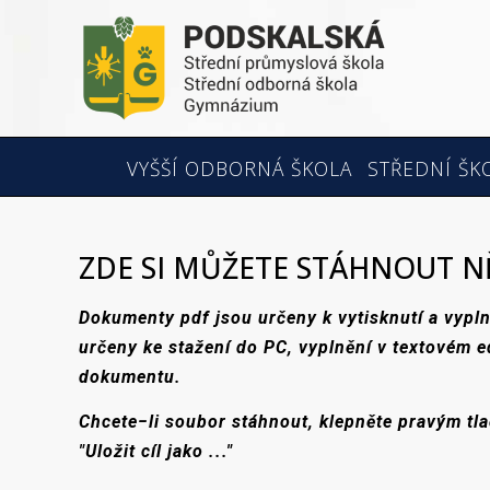
VYŠŠÍ ODBORNÁ ŠKOLA
STŘEDNÍ ŠK
ZDE SI MŮŽETE STÁHNOUT 
Dokumenty pdf jsou určeny k vytisknutí a vypln
určeny ke stažení do PC, vyplnění v textovém e
dokumentu.
Chcete−li soubor stáhnout, klepněte pravým tl
"Uložit cíl jako ..."