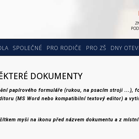
OLA
SPOLEČNÉ
PRO RODIČE
PRO ZŠ
DNY OTEV
NĚKTERÉ DOKUMENTY
ění papírového formuláře (rukou, na psacím stroji ...), 
ditoru (MS Word nebo kompatibilní textový editor) a vyti
ačítkem myši na ikonu před názvem dokumentu a z místní