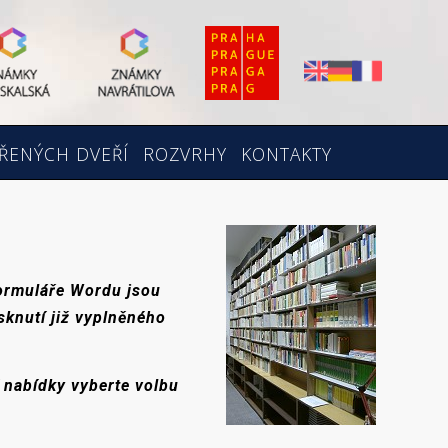
ŘENÝCH DVEŘÍ
ROZVRHY
KONTAKTY
formuláře Wordu jsou
sknutí již vyplněného
 nabídky vyberte volbu