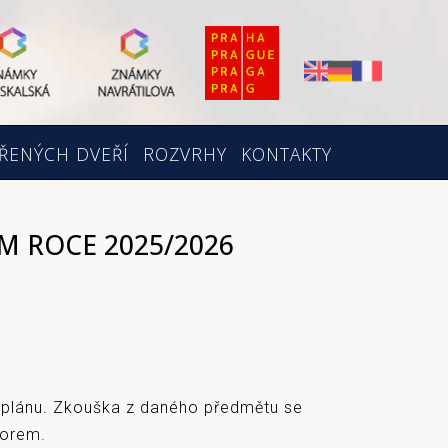
ŘENÝCH DVEŘÍ
ROZVRHY
KONTAKTY
M ROCE 2025/2026
ím plánu. Zkouška z daného předmětu se
forem.