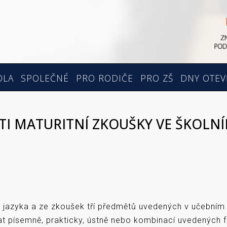
OLA
SPOLEČNÉ
PRO RODIČE
PRO ZŠ
DNY OTEV
TI MATURITNÍ ZKOUŠKY VE ŠKOLNÍ
ího jazyka a ze zkoušek tří předmětů uvedených v učebn
at písemně, prakticky, ústně nebo kombinací uvedených 