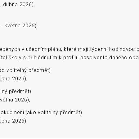
. dubna 2026),
. května 2026).
ených v učebním plánu, které mají týdenní hodinovou do
itel školy s přihlédnutím k profilu absolventa daného obo
ko volitelný předmět)
ubna 2026),
elný předmět)
větna 2026),
okud není jako volitelný předmět)
ubna 2026).