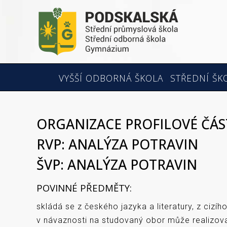
VYŠŠÍ ODBORNÁ ŠKOLA
STŘEDNÍ ŠK
ORGANIZACE PROFILOVÉ ČÁS
RVP: ANALÝZA POTRAVIN
ŠVP: ANALÝZA POTRAVIN
POVINNÉ PŘEDMĚTY:
skládá se z českého jazyka a literatury, z ciz
v návaznosti na studovaný obor může realizov