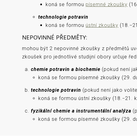
koná se formou
písemné zkoušky
(16
technologie potravin
koná se formou
ústní zkoušky
(18.−21
NEPOVINNÉ PŘEDMĚTY:
mohou být 2 nepovinné zkoušky z předmětů uved
zkoušek pro jednotlivé studijní obory určuje řed
chemie potravin a biochemie
(pokud není ja
koná se formou písemné zkoušky (29. d
technologie potravin
(pokud není jako volit
koná se formou ústní zkoušky (18.−21. k
fyzikální chemie a instrumentální analýza
(p
koná se formou písemné zkoušky (29. d